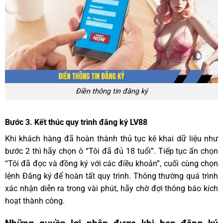
Điền thông tin đăng ký
Bước 3. Kết thúc quy trình đăng ký LV88
Khi khách hàng đã hoàn thành thủ tục kê khai dữ liệu như
bước 2 thì hãy chọn ô “Tôi đã đủ 18 tuổi”. Tiếp tục ấn chọn
“Tôi đã đọc và đồng ký với các điều khoản”, cuối cùng chọn
lệnh Đăng ký để hoàn tất quy trình. Thông thường quá trình
xác nhận diễn ra trong vài phút, hãy chờ đợi thông báo kích
hoạt thành công.