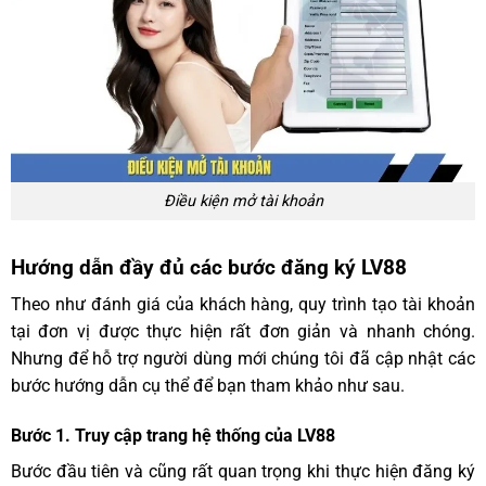
Điều kiện mở tài khoản
Hướng dẫn đầy đủ các bước đăng ký LV88
Theo như đánh giá của khách hàng, quy trình tạo tài khoản
tại đơn vị được thực hiện rất đơn giản và nhanh chóng.
Nhưng để hỗ trợ người dùng mới chúng tôi đã cập nhật các
bước hướng dẫn cụ thể để bạn tham khảo như sau.
Bước 1. Truy cập trang hệ thống của LV88
Bước đầu tiên và cũng rất quan trọng khi thực hiện đăng ký