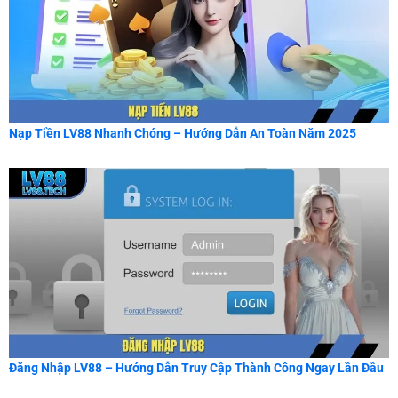
Nạp Tiền LV88 Nhanh Chóng – Hướng Dẫn An Toàn Năm 2025
Đăng Nhập LV88 – Hướng Dẫn Truy Cập Thành Công Ngay Lần Đầu