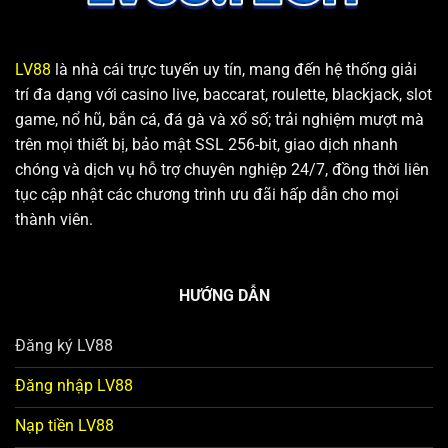
LV88
là nhà cái trực tuyến uy tín, mang đến hệ thống giải
trí đa dạng với casino live, baccarat, roulette, blackjack, slot
game, nổ hũ, bắn cá, đá gà và xổ số; trải nghiệm mượt mà
trên mọi thiết bị, bảo mật SSL 256-bit, giao dịch nhanh
chóng và dịch vụ hỗ trợ chuyên nghiệp 24/7, đồng thời liên
tục cập nhật các chương trình ưu đãi hấp dẫn cho mọi
thành viên.
HƯỚNG DẪN
Đăng ký LV88
Đăng nhập LV88
Nạp tiền LV88