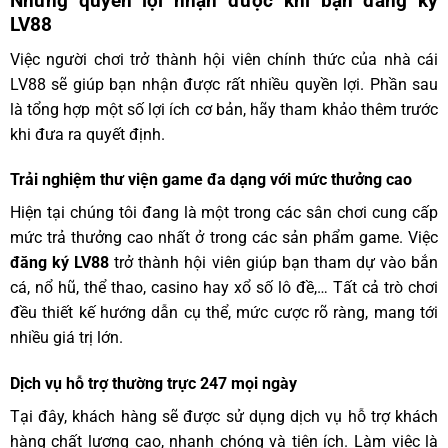
Những quyền lợi nhận được khi bạn đăng ký
LV88
Việc người chơi trở thành hội viên chính thức của nhà cái
LV88 sẽ giúp bạn nhận được rất nhiều quyền lợi. Phần sau
là tổng hợp một số lợi ích cơ bản, hãy tham khảo thêm trước
khi đưa ra quyết định.
Trải nghiệm thư viện game đa dạng với mức thưởng cao
Hiện tại chúng tôi đang là một trong các sân chơi cung cấp
mức trả thưởng cao nhất ở trong các sản phẩm game. Việc
đăng ký LV88
trở thành hội viên giúp bạn tham dự vào bắn
cá, nổ hũ, thể thao, casino hay xổ số lô đề,… Tất cả trò chơi
đều thiết kế hướng dẫn cụ thể, mức cược rõ ràng, mang tới
nhiều giá trị lớn.
Dịch vụ hỗ trợ thường trực 247 mọi ngày
Tại đây, khách hàng sẽ được sử dụng dịch vụ hỗ trợ khách
hàng chất lượng cao, nhanh chóng và tiện ích. Làm việc là